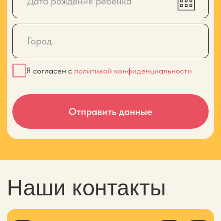
Наши контакты
Напишите нам!
+7 (499) 444 27–26
contact@inginium.ru
Технопарк Сколково
- Москва,
Большой бульвар 42, с 1
Дискавери Сити
- Москва, ул.
Мантулинская, д. 9, к. 6
МГУ им. Ломоносова
- Москва,
Ленинские горы, 1с77