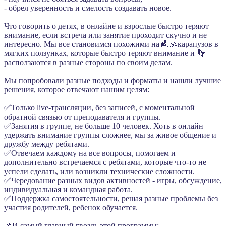
- обрел уверенность и смелость создавать новое.
Что говорить о детях, в онлайне и взрослые быстро теряют
внимание, если встреча или занятие проходит скучно и не
интересно. Мы все становимся похожими на 👼👶карапузов в
мягких ползунках, которые быстро теряют внимание и 👣
расползаются в разные стороны по своим делам.
Мы попробовали разные подходы и форматы и нашли лучшие
решения, которое отвечают нашим целям:
✅Только live-трансляции, без записей, с моментальной
обратной связью от преподавателя и группы.
✅Занятия в группе, не больше 10 человек. Хоть в онлайн
удержать внимание группы сложнее, мы за живое общение и
дружбу между ребятами.
✅Отвечаем каждому на все вопросы, помогаем и
дополнительно встречаемся с ребятами, которые что-то не
успели сделать, или возникли технические сложности.
✅Чередование разных видов активностей - игры, обсуждение,
индивидуальная и командная работа.
✅Поддержка самостоятельности, решая разные проблемы без
участия родителей, ребенок обучается.
📌И самый главный гвоздь этой программы: