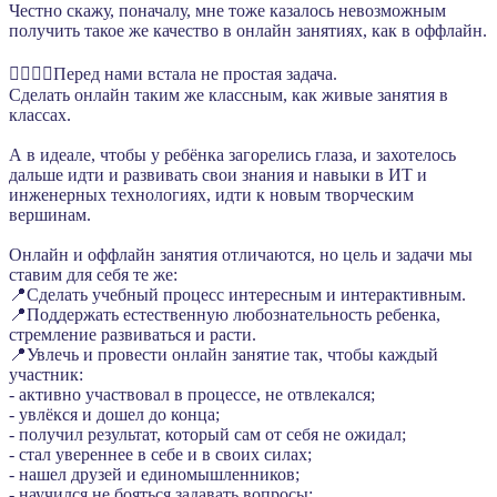
Честно скажу, поначалу, мне тоже казалось невозможным
получить такое же качество в онлайн занятиях, как в оффлайн.
🦸‍♂️🦸‍♀️Перед нами встала не простая задача.
Сделать онлайн таким же классным, как живые занятия в
классах.
А в идеале, чтобы у ребёнка загорелись глаза, и захотелось
дальше идти и развивать свои знания и навыки в ИТ и
инженерных технологиях, идти к новым творческим
вершинам.
Онлайн и оффлайн занятия отличаются, но цель и задачи мы
ставим для себя те же:
📍Сделать учебный процесс интересным и интерактивным.
📍Поддержать естественную любознательность ребенка,
стремление развиваться и расти.
📍Увлечь и провести онлайн занятие так, чтобы каждый
участник:
- активно участвовал в процессе, не отвлекался;
- увлёкся и дошел до конца;
- получил результат, который сам от себя не ожидал;
- стал увереннее в себе и в своих силах;
- нашел друзей и единомышленников;
- научился не бояться задавать вопросы;